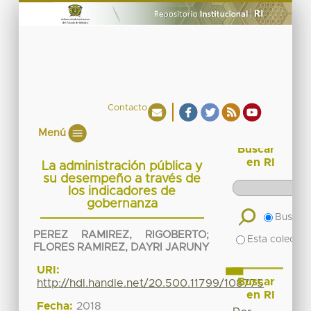
Contacto
Menú
Buscar
en RI
La administración pública y
su desempeño a través de
los indicadores de
gobernanza
Buscar 
PEREZ RAMIREZ, RIGOBERTO
;
Esta colecció
FLORES RAMIREZ, DAYRI JARUNY
URI:
Buscar
http://hdl.handle.net/20.500.11799/108775
en RI
Fecha:
2018