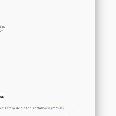
sa,
be
ca, Estado de México.
rectoria@uaemex.mx