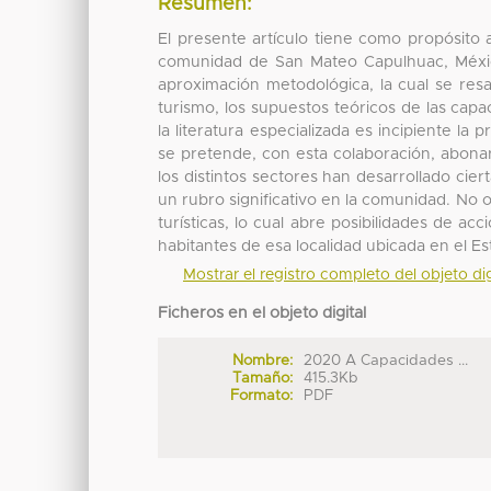
Resumen:
El presente artículo tiene como propósito a
comunidad de San Mateo Capulhuac, México
aproximación metodológica, la cual se resal
turismo, los supuestos teóricos de las capa
la literatura especializada es incipiente l
se pretende, con esta colaboración, abonar 
los distintos sectores han desarrollado cie
un rubro significativo en la comunidad. No o
turísticas, lo cual abre posibilidades de a
habitantes de esa localidad ubicada en el E
Mostrar el registro completo del objeto dig
Ficheros en el objeto digital
Nombre:
2020 A Capacidades ...
Tamaño:
415.3Kb
Formato:
PDF