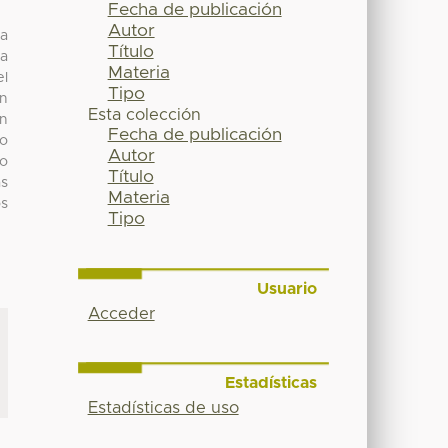
Fecha de publicación
Autor
la
Título
na
Materia
el
Tipo
en
Esta colección
én
Fecha de publicación
do
Autor
mo
Título
as
Materia
os
Tipo
Usuario
Acceder
Estadísticas
Estadísticas de uso