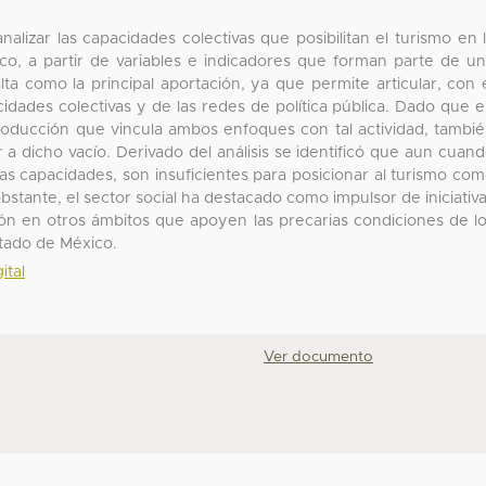
nalizar las capacidades colectivas que posibilitan el turismo en 
, a partir de variables e indicadores que forman parte de u
ta como la principal aportación, ya que permite articular, con 
cidades colectivas y de las redes de política pública. Dado que 
a producción que vincula ambos enfoques con tal actividad, tambi
a dicho vacío. Derivado del análisis se identificó que aun cuan
rtas capacidades, son insuficientes para posicionar al turismo co
bstante, el sector social ha destacado como impulsor de iniciativ
cción en otros ámbitos que apoyen las precarias condiciones de l
stado de México.
ital
Ver documento