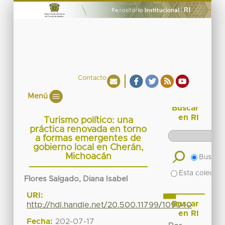
Contacto
Menú
Buscar
en RI
Turismo político: una
práctica renovada en torno
a formas emergentes de
gobierno local en Cherán,
Michoacán
Buscar 
Esta colecció
Flores Salgado, Diana Isabel
URI:
Buscar
http://hdl.handle.net/20.500.11799/109040
en RI
Fecha:
202-07-17