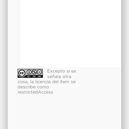
Excepto si se
señala otra
cosa, la licencia del ítem se
describe como
restrictedAccess