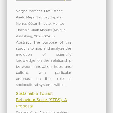
;
Vargas Martínez, Elva Esther
;
Prieto Mejía, Samuel
Zapata
;
Molina, César Ernesto
Montes
(
Hincapié, Juan Manuel
Malque
,
)
Publishing
2026-02-03
Abstract The purpose of this
study is to map and analyze the
evolution of scientific
knowledge on the relationship
between innovation hubs and
culture, with particular
emphasis on their role as
sociocultural systems within ...
Sustainable Tourist
Behaviour Scale (STBS): A
Proposal
;
Delgado Cruz, Alejandro
Valdés