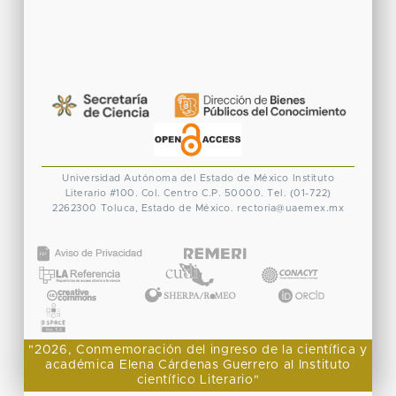
Universidad Autónoma del Estado de México
Instituto
Literario #100. Col. Centro
C.P. 50000. Tel. (01-722)
2262300
Toluca, Estado de México.
rectoria@uaemex.mx
CONACYT
"2026, Conmemoración del ingreso de la científica y
académica Elena Cárdenas Guerrero al Instituto
científico Literario"