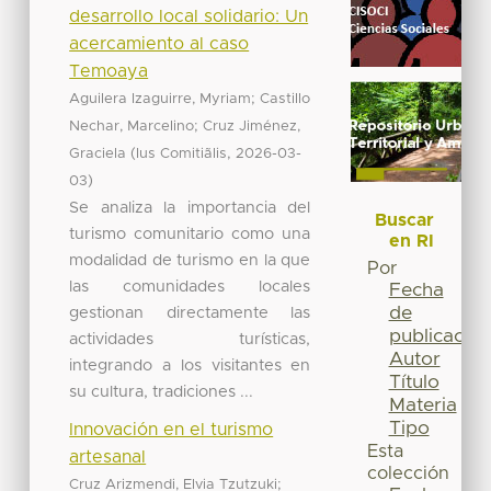
desarrollo local solidario: Un
acercamiento al caso
Temoaya
;
Aguilera Izaguirre, Myriam
Castillo
;
Nechar, Marcelino
Cruz Jiménez,
(
,
Graciela
Ius Comitiãlis
2026-03-
)
03
Se analiza la importancia del
Buscar
turismo comunitario como una
en RI
modalidad de turismo en la que
Por
las comunidades locales
Fecha
de
gestionan directamente las
publicación
actividades turísticas,
Autor
integrando a los visitantes en
Título
su cultura, tradiciones ...
Materia
Tipo
Innovación en el turismo
Esta
artesanal
colección
;
Cruz Arizmendi, Elvia Tzutzuki