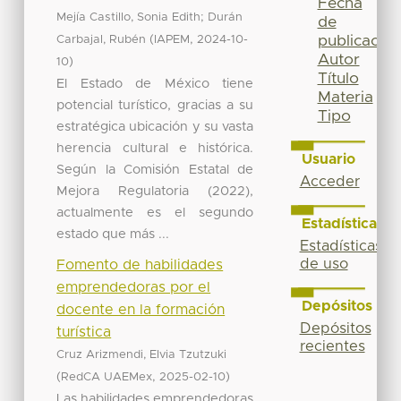
Fecha
;
Mejía Castillo, Sonia Edith
Durán
de
(
,
publicación
Carbajal, Rubén
IAPEM
2024-10-
Autor
)
10
Título
El Estado de México tiene
Materia
potencial turístico, gracias a su
Tipo
estratégica ubicación y su vasta
herencia cultural e histórica.
Usuario
Según la Comisión Estatal de
Acceder
Mejora Regulatoria (2022),
actualmente es el segundo
Estadísticas
estado que más ...
Estadísticas
de uso
Fomento de habilidades
emprendedoras por el
Depósitos
docente en la formación
Depósitos
turística
recientes
Cruz Arizmendi, Elvia Tzutzuki
(
,
)
RedCA UAEMex
2025-02-10
Las habilidades emprendedoras