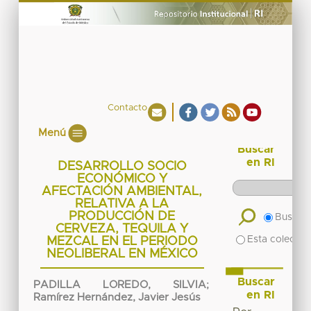
Contacto
Menú
Buscar
en RI
DESARROLLO SOCIO
ECONÓMICO Y
AFECTACIÓN AMBIENTAL,
RELATIVA A LA
PRODUCCIÓN DE
Buscar 
CERVEZA, TEQUILA Y
Esta colecció
MEZCAL EN EL PERIODO
NEOLIBERAL EN MÉXICO
Buscar
PADILLA LOREDO, SILVIA
;
en RI
Ramírez Hernández, Javier Jesús