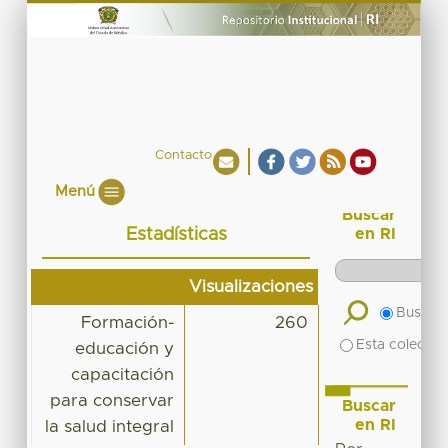
Contacto
Menú
Buscar
Estadísticas
en RI
Visualizaciones
Buscar 
Formación-
260
Esta colecció
educación y
capacitación
para conservar
Buscar
en RI
la salud integral