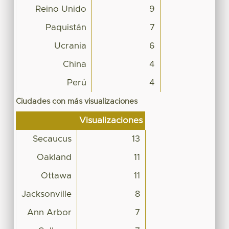
Reino Unido
9
Paquistán
7
Ucrania
6
China
4
Perú
4
Ciudades con más visualizaciones
Visualizaciones
Secaucus
13
Oakland
11
Ottawa
11
Jacksonville
8
Ann Arbor
7