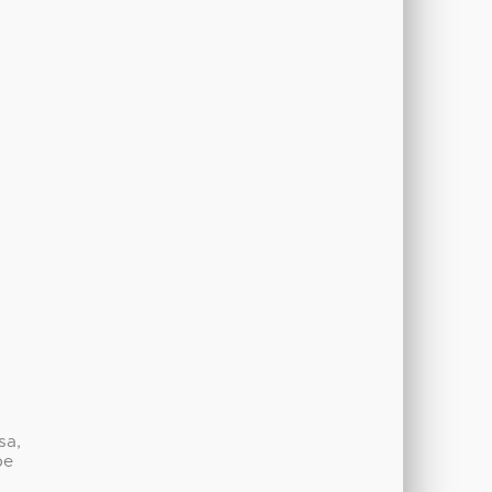
sa,
be