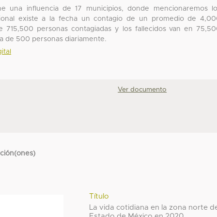
ne una influencia de 17 municipios, donde mencionaremos l
cional existe a la fecha un contagio de un promedio de 4,0
e 715,500 personas contagiadas y los fallecidos van en 75,5
a de 500 personas diariamente.
ital
Ver documento
cción(ones)
Título
La vida cotidiana en la zona norte d
Estado de México en 2020