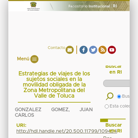
Contacto
Menú
Buscar
en RI
Estrategias de viajes de los
sujetos sociales en la
movilidad obligada de la
Zona Metropolitana del
Valle de Toluca
Buscar 
Esta colecció
GONZALEZ GOMEZ, JUAN
CARLOS
Buscar
URI:
en RI
http://hdl.handle.net/20.500.11799/109454