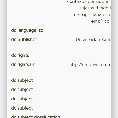
contexto, considerar la 
sujetos desde la m
metropolitana es un po
empírico y de
dc.language.iso
dc.publisher
Universidad Autóno
dc.rights
dc.rights.uri
http://creativecommons
dc.subject
dc.subject
M
dc.subject
Zo
dc.subject
dc.subject.classification
CI