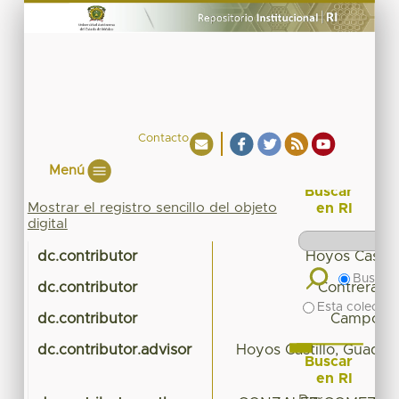
Contacto
Menú
Buscar
Mostrar el registro sencillo del objeto
en RI
digital
dc.contributor
Hoyos Castil
Buscar 
dc.contributor
Contreras J
Esta colecció
dc.contributor
Campos Al
dc.contributor.advisor
Hoyos Castillo, Guada
Buscar
en RI