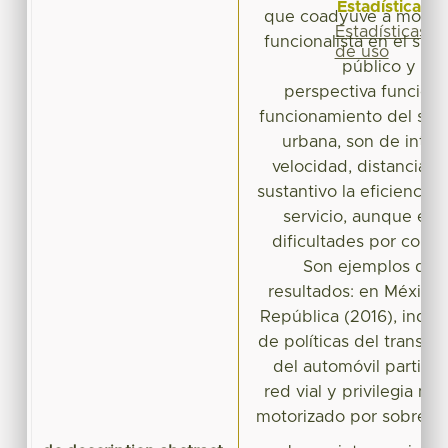
Estadísticas
que coadyuve a modific
Estadísticas
funcionalista en el sis
de uso
público y mov
perspectiva funcional
funcionamiento del sis
urbana, son de interé
velocidad, distancia e 
sustantivo la eficiencia 
servicio, aunque enf
dificultades por cons
Son ejemplos de el
resultados: en México,
República (2016), indic
de políticas del transpor
del automóvil particu
red vial y privilegia m
motorizado por sobre lo