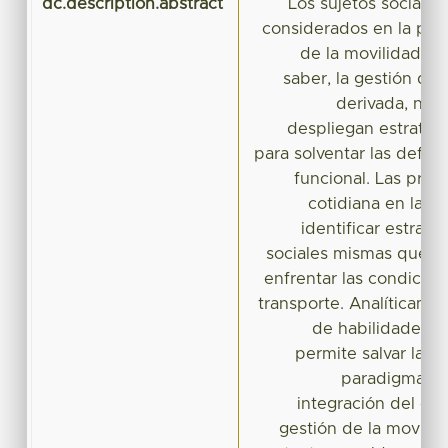
dc.description.abstract
Los sujetos sociale
considerados en la pers
de la movilidad ur
saber, la gestión de
derivada, no 
despliegan estrateg
para solventar las defici
funcional. Las prác
cotidiana en las 
identificar estrate
sociales mismas que s
enfrentar las condicion
transporte. Analíticame
de habilidades 
permite salvar la c
paradigmas y
integración del co
gestión de la movilid