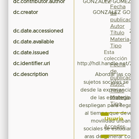
Por
dc.contributor.author
GONZALEZ GOMEZ, J
Fecha
dc.creator
GONZALEZ GOMEZ
de
publicación
Autor
dc.date.accessioned
202
Título
Materia
dc.date.available
202
Tipo
Esta
dc.date.issued
colección
dc.identifier.uri
http://hdl.handle.net/20
Fecha
de
dc.description
Abordar las condi
publicación
sujetos sociales se mu
Autor
desde la experiencia co
Título
Materia
de las estrategias 
Tipo
despliegan para llegar al
al tiempo que develan 
Usuario
movilidad urbana. D
Acceder
sociales se estudian ta
aras de generar conoc