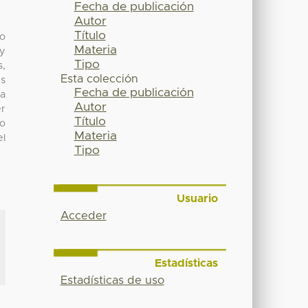
Fecha de publicación
Autor
Título
no
Materia
 y
Tipo
s,
Esta colección
es
Fecha de publicación
 a
Autor
er
Título
mo
Materia
el
Tipo
Usuario
Acceder
Estadísticas
Estadísticas de uso