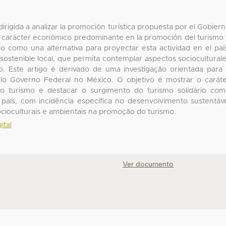
dirigida a analizar la promoción turística propuesta por el Gobier
el carácter económico predominante en la promoción del turismo
io como una alternativa para proyectar esta actividad en el paí
sostenible local, que permita contemplar aspectos sociocultural
o. Este artigo é derivado de uma investigação orientada para
elo Governo Federal no México. O objetivo é mostrar o carát
 turismo e destacar o surgimento do turismo solidário co
o país, com incidência específica no desenvolvimento sustentáv
ocioculturais e ambientais na promoção do turismo.
ital
Ver documento