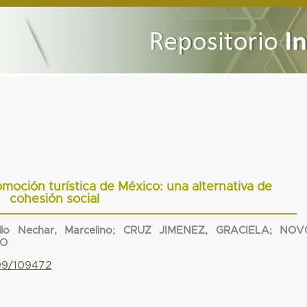
romoción turística de México: una alternativa de
cohesión social
illo Nechar, Marcelino
;
CRUZ JIMENEZ, GRACIELA
;
NOV
DO
799/109472