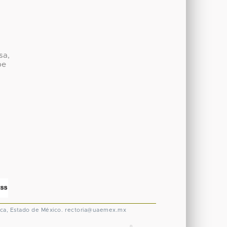
sa,
be
ca, Estado de México.
rectoria@uaemex.mx