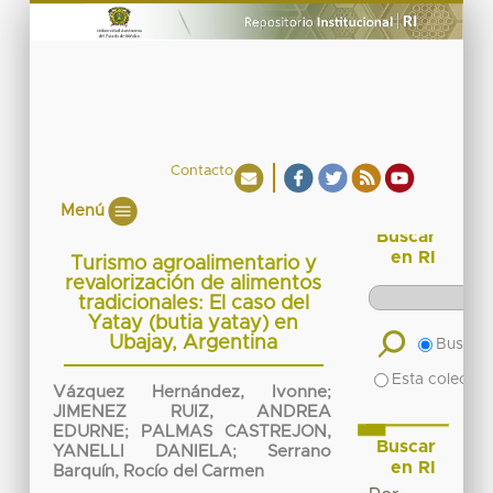
Contacto
Menú
Buscar
en RI
Turismo agroalimentario y
revalorización de alimentos
tradicionales: El caso del
Yatay (butia yatay) en
Ubajay, Argentina
Buscar 
Esta colecció
Vázquez Hernández, Ivonne
;
JIMENEZ RUIZ, ANDREA
EDURNE
;
PALMAS CASTREJON,
Buscar
YANELLI DANIELA
;
Serrano
en RI
Barquín, Rocío del Carmen