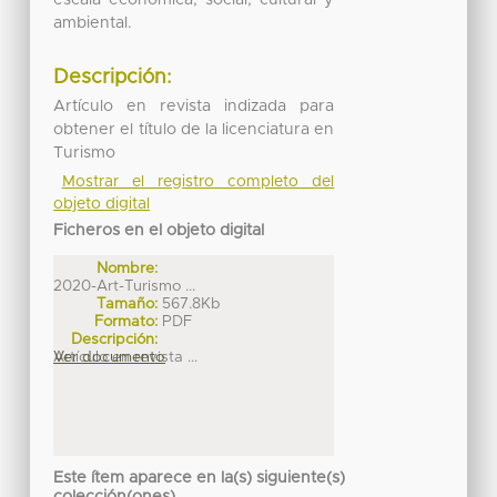
ambiental.
Descripción:
Artículo en revista indizada para
obtener el título de la licenciatura en
Turismo
Mostrar el registro completo del
objeto digital
Ficheros en el objeto digital
Nombre:
2020-Art-Turismo ...
Tamaño:
567.8Kb
Formato:
PDF
Descripción:
Artículo en revista ...
Ver documento
Este ítem aparece en la(s) siguiente(s)
colección(ones)