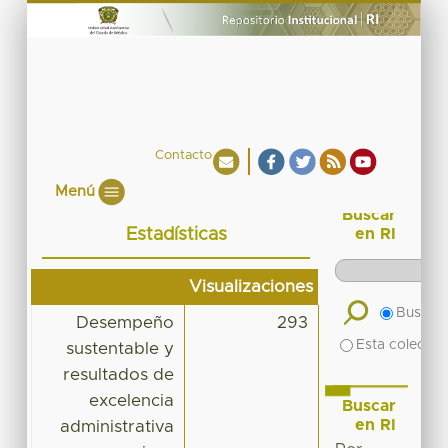
Contacto
Menú
Buscar
Estadísticas
en RI
Visualizaciones
Buscar 
Desempeño
293
Esta colecció
sustentable y
resultados de
excelencia
Buscar
en RI
administrativa