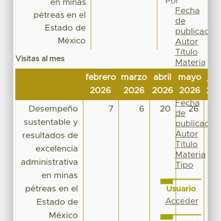
Por
en minas
Fecha
pétreas en el
de
Estado de
publicación
México
Autor
Título
Visitas al mes
Materia
Tipo
febrero
marzo
abril
mayo
jun
Esta
2026
2026
2026
2026
20
colección
Fecha
Desempeño
7
6
20
26
de
sustentable y
publicación
Autor
resultados de
Título
excelencia
Materia
administrativa
Tipo
en minas
pétreas en el
Usuario
Acceder
Estado de
México