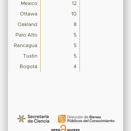
Mexico
12
Ottawa
10
Oakland
8
Palo Alto
5
Rancagua
5
Tustin
5
Bogotá
4