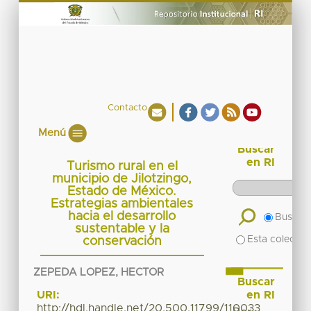
Contacto
Menú
Buscar
en RI
Turismo rural en el
municipio de Jilotzingo,
Estado de México.
Estrategias ambientales
hacia el desarrollo
Buscar 
sustentable y la
Esta colecció
conservación
ZEPEDA LOPEZ, HECTOR
Buscar
en RI
URI:
http://hdl.handle.net/20.500.11799/110033