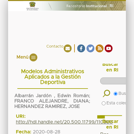
Contacto
Menú
Buscar
en RI
Modelos Administrativos
Aplicados a la Gestión
Deportiva
Buscar 
Albarrán Jardón , Edwin Román
;
FRANCO ALEJANDRE, DIANA
;
Esta colecció
HERNANDEZ RAMIREZ, JOSE
URI:
Buscar
http://hdl.handle.net/20.500.11799/110300
en RI
Fecha:
2020-08-28