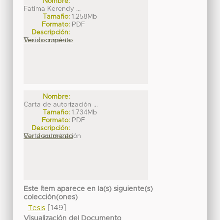
Nombre:
Fatima Kerendy ...
Tamaño:
1.258Mb
Formato:
PDF
Descripción:
Tesis completa
Ver documento
Nombre:
Carta de autorización ...
Tamaño:
1.734Mb
Formato:
PDF
Descripción:
Carta autorización
Ver documento
Este ítem aparece en la(s) siguiente(s)
colección(ones)
[149]
Tesis
Visualización del Documento