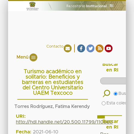
Contacto
Menú
Buscar
en RI
Turismo académico en
solitario: Beneficios y
barreras en estudiantes
del Centro Universitario
UAEM Texcoco
Buscar 
Esta colecció
Torres Rodríguez, Fatima Kerendy
URI:
Buscar
http://hdl.handle.net/20.500.11799/110660
en RI
Fecha:
2021-06-10