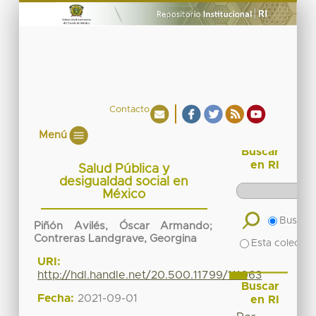
Contacto
Menú
Buscar
en RI
Salud Pública y
desigualdad social en
México
Buscar 
Piñón Avilés, Óscar Armando
;
Contreras Landgrave, Georgina
Esta colecció
URI:
http://hdl.handle.net/20.500.11799/111063
Buscar
Fecha:
2021-09-01
en RI