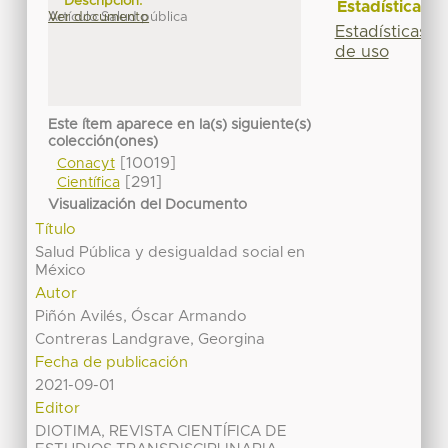
Descripción:
Estadísticas
Artículo Salud pública
Ver documento
Estadísticas
de uso
Este ítem aparece en la(s) siguiente(s)
colección(ones)
[10019]
Conacyt
[291]
Científica
Visualización del Documento
Título
Salud Pública y desigualdad social en
México
Autor
Piñón Avilés, Óscar Armando
Contreras Landgrave, Georgina
Fecha de publicación
2021-09-01
Editor
DIOTIMA, REVISTA CIENTÍFICA DE