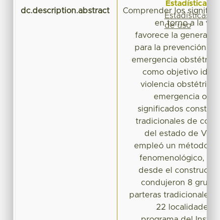
Estadísticas
dc.description.abstract
Comprender los significa
Estadísticas
en torno a la vio
de uso
favorece la generació
para la prevención de
emergencia obstétrica.
como objetivo ident
violencia obstétric
emergencia obsté
significados construi
tradicionales de com
del estado de Vera
empleó un método cual
fenomenológico, ab
desde el construccio
condujeron 8 grupos
parteras tradicionales 
22 localidades, 
programa del Instit