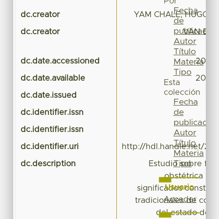
Por
Fecha
dc.creator
YAM CHALE, HUGO AL
de
publicación
dc.creator
VAN BAR
Autor
OU
Título
dc.date.accessioned
2021-
Materia
Tipo
dc.date.available
2021-
Esta
colección
dc.date.issued
Fecha
de
dc.identifier.issn
publicación
dc.identifier.issn
Autor
Título
dc.identifier.uri
http://hdl.handle.net/20.
Materia
Tipo
dc.description
Estudio sobre for
obstétrica rea
Usuario
significados construi
Acceder
tradicionales de com
del estado de V