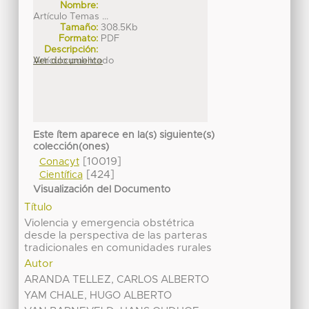
Nombre:
Artículo Temas ...
Tamaño:
308.5Kb
Formato:
PDF
Descripción:
Artículo publicado
Ver documento
Este ítem aparece en la(s) siguiente(s)
colección(ones)
[10019]
Conacyt
[424]
Científica
Visualización del Documento
Título
Violencia y emergencia obstétrica
desde la perspectiva de las parteras
tradicionales en comunidades rurales
Autor
ARANDA TELLEZ, CARLOS ALBERTO
YAM CHALE, HUGO ALBERTO