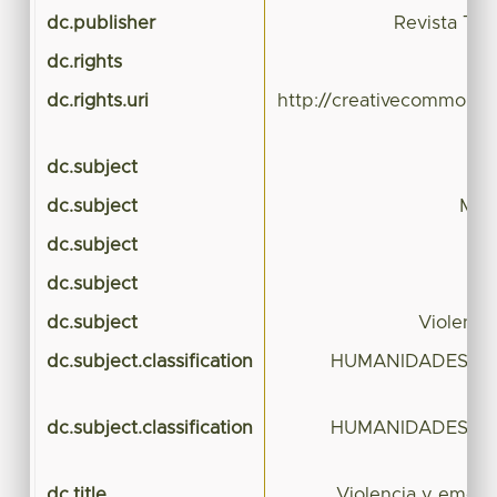
dc.publisher
Revista Tem
dc.rights
dc.rights.uri
http://creativecommons.o
dc.subject
dc.subject
Medi
dc.subject
dc.subject
S
dc.subject
Violencia
dc.subject.classification
HUMANIDADES Y C
dc.subject.classification
HUMANIDADES Y C
dc.title
Violencia y emerg