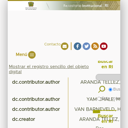
Contacto
Menú
Buscar
Mostrar el registro sencillo del objeto
en RI
digital
dc.contributor.author
ARANDA TELLEZ, C
Buscar 
Esta colecció
dc.contributor.author
YAM CHALE, HUG
dc.contributor.author
VAN BARNEVELD, HA
Buscar
dc.creator
ARANDA TELLEZ, CA
en RI