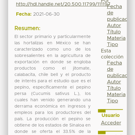
Por
http://hdl.handle.net/20.500.11799/111197
Fecha
de
Fecha:
2021-06-30
publicación
Autor
Resumen:
Título
El sector primario y particularmente
Materia
las hortalizas en México se han
Tipo
caracterizado como uno de los
Esta
sobresalientes en la agricultura de
colección
exportación en donde se engloba
Fecha
productos como el jitomate,
de
calabacita, chile bell y el producto
publicación
de interés para el estudio que es el
Autor
pepino, específicamente el pepino
Título
persa (Cucumis sativus L.), los
Materia
cuales han venido generando una
Tipo
derrama económica en ingresos y
empleos para los productores del
Usuario
país. La producción el pepino se
Acceder
obtiene de los estados de Sinaloa en
donde se oferta el 33.5% de la