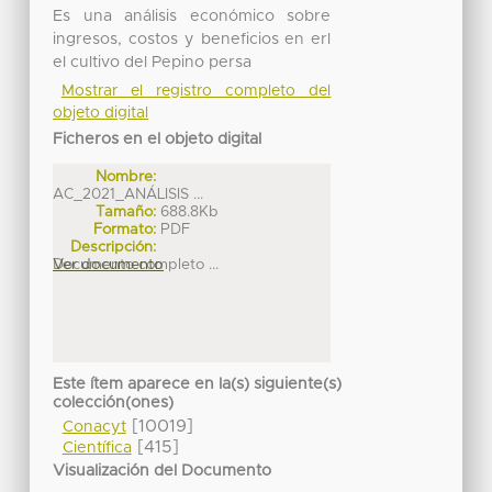
Es una análisis económico sobre
ingresos, costos y beneficios en erl
el cultivo del Pepino persa
Mostrar el registro completo del
objeto digital
Ficheros en el objeto digital
Nombre:
AC_2021_ANÁLISIS ...
Tamaño:
688.8Kb
Formato:
PDF
Descripción:
Documento completo ...
Ver documento
Este ítem aparece en la(s) siguiente(s)
colección(ones)
[10019]
Conacyt
[415]
Científica
Visualización del Documento