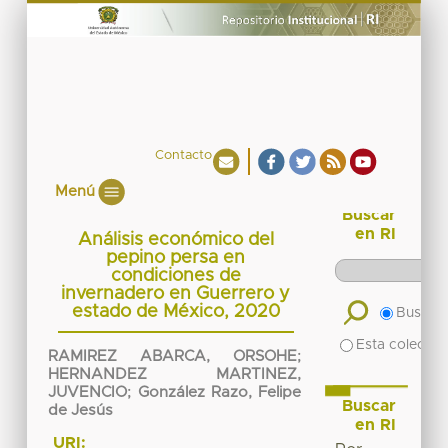
Contacto
Menú
Buscar
en RI
Análisis económico del
pepino persa en
condiciones de
invernadero en Guerrero y
estado de México, 2020
Buscar 
Esta colecció
RAMIREZ ABARCA, ORSOHE
;
HERNANDEZ MARTINEZ,
JUVENCIO
;
González Razo, Felipe
Buscar
de Jesús
en RI
URI: