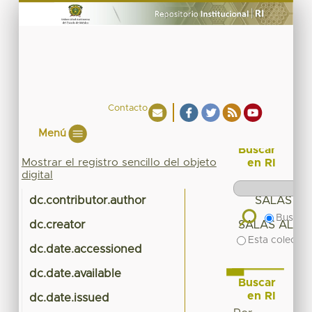
Contacto
Menú
Buscar
Mostrar el registro sencillo del objeto
en RI
digital
dc.contributor.author
SALAS AL
Buscar 
dc.creator
SALAS ALFA
Esta colecció
dc.date.accessioned
2
dc.date.available
2
Buscar
en RI
dc.date.issued