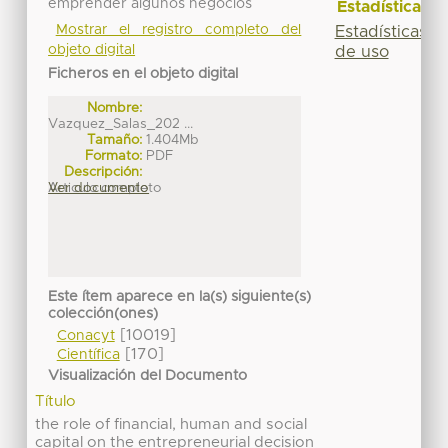
emprender algunos negocios
Estadísticas
Mostrar el registro completo del
Estadísticas
objeto digital
de uso
Ficheros en el objeto digital
Nombre:
Vazquez_Salas_202 ...
Tamaño:
1.404Mb
Formato:
PDF
Descripción:
Articulo completo
Ver documento
Este ítem aparece en la(s) siguiente(s)
colección(ones)
[10019]
Conacyt
[170]
Científica
Visualización del Documento
Título
the role of financial, human and social
capital on the entrepreneurial decision