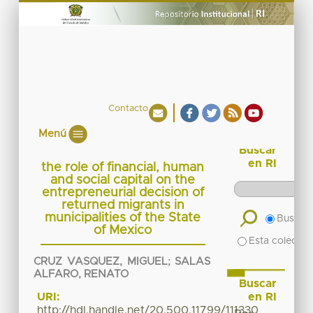
Contacto
Menú
Buscar
en RI
the role of financial, human
and social capital on the
entrepreneurial decision of
returned migrants in
municipalities of the State
Buscar 
of Mexico
Esta colecció
CRUZ VASQUEZ, MIGUEL
;
SALAS
ALFARO, RENATO
Buscar
en RI
URI:
http://hdl.handle.net/20.500.11799/111330