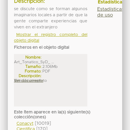
Descripción:
Estadísticas
Estadísticas
se discute como se forman algunos
de uso
imaginarios locales a partir de que la
gente comparte experiencias que
viven en el extranjero
Mostrar el registro completo del
objeto digital
Ficheros en el objeto digital
Nombre:
Art_Tonatico_SyD_ ...
Tamaño:
2.106Mb
Formato:
PDF
Descripción:
Articulo completo
Ver documento
Este ítem aparece en la(s) siguiente(s)
colección(ones)
[10019]
Conacyt
[170]
Científica