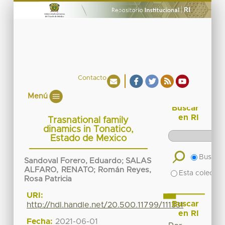
Contacto
Menú
Buscar
en RI
Trasnational family
dinamics in Tonatico,
Estado de Mexico
Buscar 
Sandoval Forero, Eduardo
;
SALAS
ALFARO, RENATO
;
Román Reyes,
Esta colecció
Rosa Patricia
URI:
Buscar
http://hdl.handle.net/20.500.11799/111331
en RI
Fecha:
2021-06-01