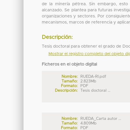
de la minería pétrea. Sin embargo, esto
alcanzado. Se plantea para futuras investig
organizaciones y sectores. Por consiguien
mecanismos, marcos de referencia y aplicar 
Descripción:
Tesis doctoral para obtener el grado de Do
Mostrar el registro completo del objeto dig
Ficheros en el objeto digital
Nombre:
RUEDA-RI.pdf
Tamaño:
2.823Mb
Formato:
PDF
Descripción:
Tesis doctoral ...
Nombre:
RUEDA_Carta autor ...
Tamaño:
4.809Mb
Formato:
PDF