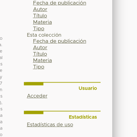
Fecha de publicación
Autor
Título
Materia
Tipo
Esta colección
ño
Fecha de publicación
a.
Autor
se
Título
al
Materia
as
Tipo
de
 y
37
Usuario
on
Acceder
as
),
as
ra
Estadísticas
va
Estadísticas de uso
la
ño