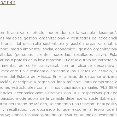
9/111411
eron 1) analizar el efecto moderador de la variable desempe
las variables gestión organizacional y resultados de excelenci
 teorías del desarrollo sustentable y gestión organizacional, 
able (medio ambiental, social, económico), gestión organizacion
ultados (personas, clientes, sociedad, resultados clave). Est
r las hipótesis de la investigación. El estudio tuvo un carácter 
erimental, de corte transversal, con un alcance descriptivo
e mediante un cuestionario aplicado a los sujetos de estudio, 
as del Estado de México. En el análisis de datos se utilizar
elación, descriptiva y regresión lineal múltiple. Para comprobar l
iones estructurales con mínimos cuadrados parciales (PLS-SEM
encias económico-administrativas con sus respectivas prueb
 capacidad moderadora de la variable desempeño sustentable pa
étrea del Estado de México, se confirmó una relación lineal positi
nal y resultados, corroborando lo que expone la teoría que 
nificativa; ambos resultados pueden derivar en un mejor desempe