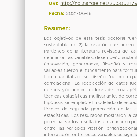
URI:
http://hdl.handle.net/20.500.1179
Fecha:
2021-06-18
Resumen:
Los objetivos de esta tesis doctoral fu
sustentable en 2) la relación que tienen 
Partiendo de la literatura revisada de las
definieron las variables: desempeño sustent
(innovación, gobernanza, filosofía) y res
variables fueron el fundamento para formula
tipo cuantitativo, su diseño fue no exp
correlacional. La recolección de datos fu
dueños y/o administradores de minas pétre
técnicas estadísticas multivariante, de corr
hipótesis se empleó el modelado de ecuac
técnica de segunda generación en las ci
estadísticas. Los resultados mostraron la
potencializar los resultados en la minería p
entre las variables gestión organizacio
interrelación entre estas variables es sig