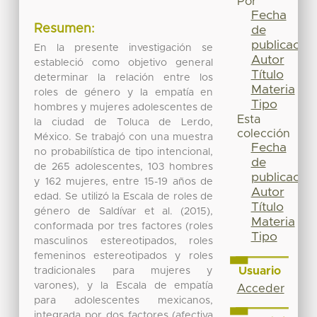
Por
Fecha
Resumen:
de
publicación
En la presente investigación se
Autor
estableció como objetivo general
Título
determinar la relación entre los
Materia
roles de género y la empatía en
Tipo
hombres y mujeres adolescentes de
Esta
la ciudad de Toluca de Lerdo,
colección
México. Se trabajó con una muestra
Fecha
no probabilística de tipo intencional,
de
de 265 adolescentes, 103 hombres
publicación
y 162 mujeres, entre 15-19 años de
Autor
edad. Se utilizó la Escala de roles de
Título
género de Saldívar et al. (2015),
Materia
conformada por tres factores (roles
Tipo
masculinos estereotipados, roles
femeninos estereotipados y roles
Usuario
tradicionales para mujeres y
varones), y la Escala de empatía
Acceder
para adolescentes mexicanos,
integrada por dos factores (afectiva