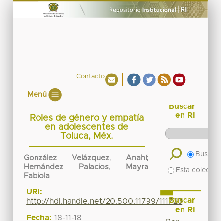
Contacto
Menú
Buscar
en RI
Roles de género y empatía
en adolescentes de
Toluca, Méx.
Buscar 
González Velázquez, Anahí
;
Hernández Palacios, Mayra
Esta colecció
Fabiola
URI:
Buscar
http://hdl.handle.net/20.500.11799/111723
en RI
Fecha:
18-11-18