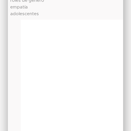
roles de género
empatía
adolescentes