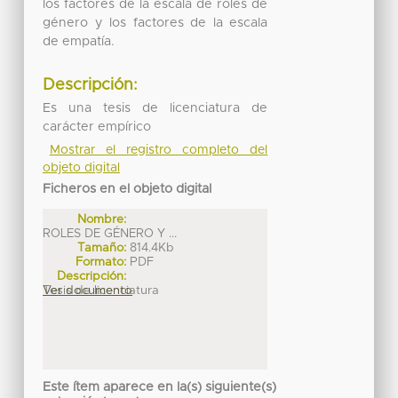
los factores de la escala de roles de
género y los factores de la escala
de empatía.
Descripción:
Es una tesis de licenciatura de
carácter empírico
Mostrar el registro completo del
objeto digital
Ficheros en el objeto digital
Nombre:
ROLES DE GÉNERO Y ...
Tamaño:
814.4Kb
Formato:
PDF
Descripción:
Tesis de licenciatura
Ver documento
Este ítem aparece en la(s) siguiente(s)