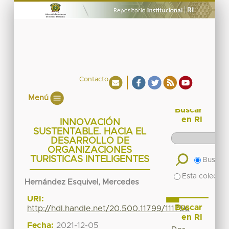
Contacto
Menú
Buscar
en RI
INNOVACIÓN
SUSTENTABLE. HACIA EL
DESARROLLO DE
ORGANIZACIONES
TURISTICAS INTELIGENTES
Buscar 
Esta colecció
Hernández Esquivel, Mercedes
URI:
Buscar
http://hdl.handle.net/20.500.11799/111756
en RI
Fecha:
2021-12-05