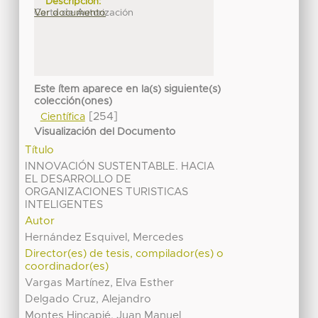
Descripción:
Carta de Autorización
Ver documento
Este ítem aparece en la(s) siguiente(s)
colección(ones)
[254]
Científica
Visualización del Documento
Título
INNOVACIÓN SUSTENTABLE. HACIA
EL DESARROLLO DE
ORGANIZACIONES TURISTICAS
INTELIGENTES
Autor
Hernández Esquivel, Mercedes
Director(es) de tesis, compilador(es) o
coordinador(es)
Vargas Martínez, Elva Esther
Delgado Cruz, Alejandro
Montes Hincapié, Juan Manuel