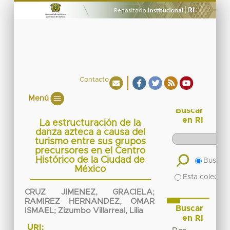
Contacto
Menú
Buscar
en RI
La estructuración de la
danza azteca a causa del
turismo entre sus grupos
precursores en el Centro
Histórico de la Ciudad de
Buscar 
México
Esta colecció
CRUZ JIMENEZ, GRACIELA
;
RAMIREZ HERNANDEZ, OMAR
Buscar
ISMAEL
;
Zizumbo Villarreal, Lilia
en RI
URI: