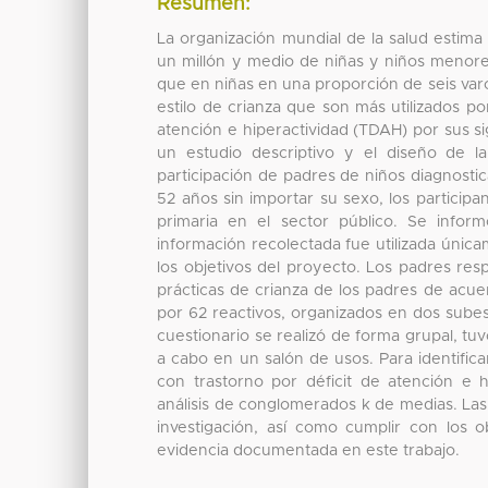
Resumen:
La organización mundial de la salud estima 
un millón y medio de niñas y niños menor
que en niñas en una proporción de seis varo
estilo de crianza que son más utilizados po
atención e hiperactividad (TDAH) por sus si
un estudio descriptivo y el diseño de la
participación de padres de niños diagnost
52 años sin importar su sexo, los partici
primaria en el sector público. Se inform
información recolectada fue utilizada úni
los objetivos del proyecto. Los padres resp
prácticas de crianza de los padres de acue
por 62 reactivos, organizados en dos subesc
cuestionario se realizó de forma grupal, tu
a cabo en un salón de usos. Para identificar
con trastorno por déficit de atención e h
análisis de conglomerados k de medias. Las
investigación, así como cumplir con los o
evidencia documentada en este trabajo.