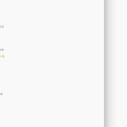
os
pe
) o
de