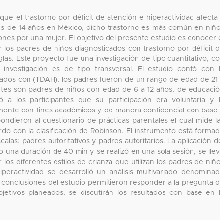
que el trastorno por déficit de atención e hiperactividad afecta
es de 14 años en México, dicho trastorno es más común en niñ
nes por una mujer. El objetivo del presente estudio es conocer 
r los padres de niños diagnosticados con trastorno por déficit 
glas. Este proyecto fue una investigación de tipo cuantitativo, c
 investigación es de tipo transversal. El estudio contó con 
icados con (TDAH), los padres fueron de un rango de edad de 21
pantes son padres de niños con edad de 6 a 12 años, de educaci
ó a los participantes que su participación era voluntaria y 
camente con fines académicos y de manera confidencial con base
ondieron al cuestionario de prácticas parentales el cual mide l
rdo con la clasificación de Robinson. El instrumento está forma
alas: padres autoritativos y padres autoritarios. La aplicación d
vo una duración de 40 min y se realizó en una sola sesión, se lle
 los diferentes estilos de crianza que utilizan los padres de niñ
iperactividad se desarrolló un análisis multivariado denomina
 conclusiones del estudio permitieron responder a la pregunta 
bjetivos planeados, se discutirán los resultados con base en 