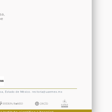
sa,
be
ca, Estado de México.
rectoria@uaemex.mx