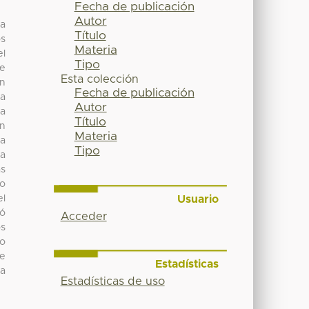
Fecha de publicación
Autor
 a
Título
os
Materia
el
Tipo
de
Esta colección
on
Fecha de publicación
la
Autor
 a
Título
ón
Materia
la
Tipo
 a
as
do
Usuario
el
vó
Acceder
os
do
de
Estadísticas
la
Estadísticas de uso