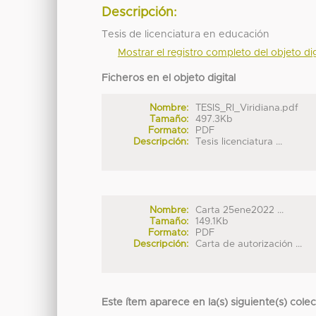
Descripción:
Tesis de licenciatura en educación
Mostrar el registro completo del objeto dig
Ficheros en el objeto digital
Nombre:
TESIS_RI_Viridiana.pdf
Tamaño:
497.3Kb
Formato:
PDF
Descripción:
Tesis licenciatura ...
Nombre:
Carta 25ene2022 ...
Tamaño:
149.1Kb
Formato:
PDF
Descripción:
Carta de autorización ...
Este ítem aparece en la(s) siguiente(s) cole