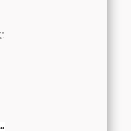
sa,
be