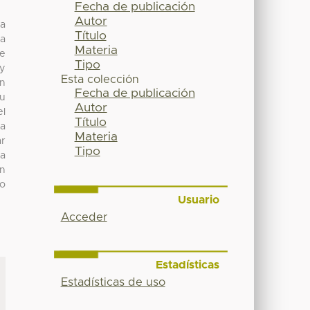
Fecha de publicación
Autor
da
Título
a
Materia
de
Tipo
 y
Esta colección
ón
Fecha de publicación
su
Autor
el
Título
ta
Materia
ar
Tipo
la
ón
so
Usuario
Acceder
Estadísticas
Estadísticas de uso