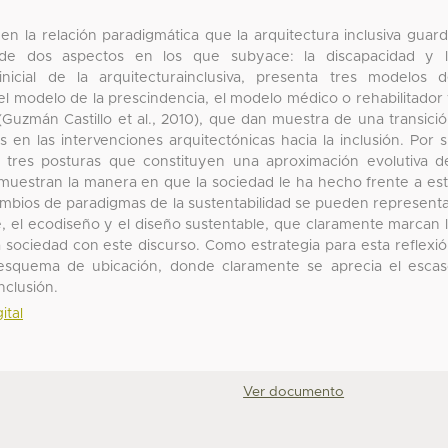
s en la relación paradigmática que la arquitectura inclusiva guar
 de dos aspectos en los que subyace: la discapacidad y l
inicial de la arquitecturainclusiva, presenta tres modelos 
el modelo de la prescindencia, el modelo médico o rehabilitador
 (Guzmán Castillo et al., 2010), que dan muestra de una transici
 en las intervenciones arquitectónicas hacia la inclusión. Por 
a tres posturas que constituyen una aproximación evolutiva d
muestran la manera en que la sociedad le ha hecho frente a es
ambios de paradigmas de la sustentabilidad se pueden represent
e, el ecodiseño y el diseño sustentable, que claramente marcan 
 sociedad con este discurso. Como estrategia para esta reflexi
 esquema de ubicación, donde claramente se aprecia el esca
nclusión.
ital
Ver documento