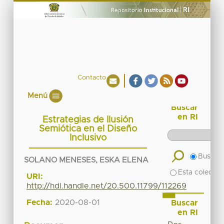
Contacto
Menú
Buscar
en RI
Estrategias de Ilusión
Semiótica en el Diseño
Inclusivo
Buscar 
SOLANO MENESES, ESKA ELENA
Esta colecció
URI:
http://hdl.handle.net/20.500.11799/112269
Fecha:
2020-08-01
Buscar
en RI