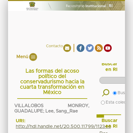
Contacto
Menú
Buscar
en RI
Las formas del acoso
político del
conservadurismo hacia la
cuarta transformación en
México
Buscar 
Esta colecció
VILLALOBOS MONROY,
GUADALUPE
;
Lee, Sang_Rae
Buscar
URI:
en RI
http://hdl.handle.net/20.500.11799/112344