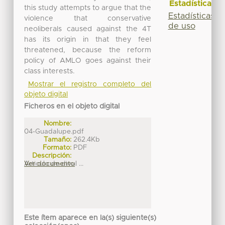
Estadísticas
this study attempts to argue that the
Estadísticas
violence that conservative
de uso
neoliberals caused against the 4T
has its origin in that they feel
threatened, because the reform
policy of AMLO goes against their
class interests.
Mostrar el registro completo del
objeto digital
Ficheros en el objeto digital
Nombre:
04-Guadalupe.pdf
Tamaño:
262.4Kb
Formato:
PDF
Descripción:
Articulo de divul ...
Ver documento
Este ítem aparece en la(s) siguiente(s)