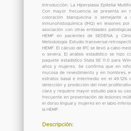
Introducción: La Hiperplasia Epitelial Mul
Con mayor frecuencia se presenta en ni
coloración blanquecina o semejante a m
inmunohistoquímica (IHQ) en lesiones p
asociación con otras entidades patológica
HEMF en pacientes de SEDENA y Clínic
Metodología: Estudio transversal retrospecti
HEMF. El cálculo de IPC se llevó a cabo me
o severa. El análisis estadístico se hiz
paquete estadístico Stata SE 11.0 para W
años y mujeres. Se confirma que en niño
mucosa de revestimiento y en hombres, en 
estratos basal e intermedio en el 49.12% 
detección y predicción del nivel proliferat
clara y requiere mayor estudio para su us
frecuente en presentación de lesiones múl
el dorso lingual y mujeres en el labio infer
la HEMF.
Descripción: