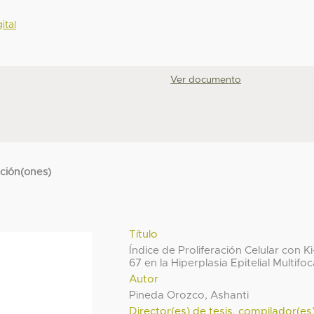
ital
Ver documento
cción(ones)
Título
Índice de Proliferación Celular con Ki
67 en la Hiperplasia Epitelial Multifoc
Autor
Pineda Orozco, Ashanti
Director(es) de tesis, compilador(es