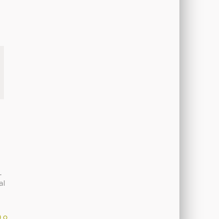
-
al
) o