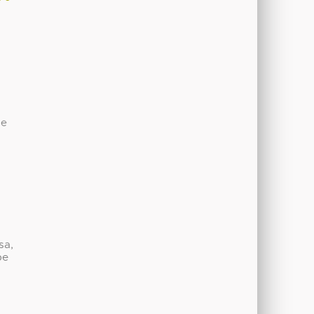
de
sa,
be