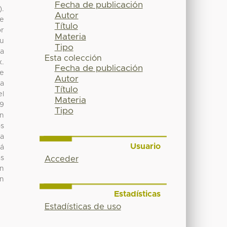
Fecha de publicación
).
Autor
de
Título
or
Materia
su
Tipo
la
Esta colección
.
Fecha de publicación
de
Autor
da
Título
el
Materia
19
Tipo
en
os
la
Usuario
tá
ás
Acceder
en
en
Estadísticas
Estadísticas de uso