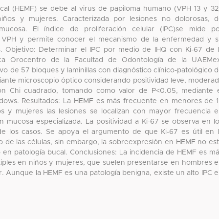
tifocal (HEMF) se debe al virus de papiloma humano (VPH 13 y 32
ños y mujeres. Caracterizada por lesiones no dolorosas, 
ucosa. El índice de proliferación celular (IPC)se mide p
or VPH y permite conocer el mecanismo de la enfermedad y 
s. Objetivo: Determinar el IPC por medio de IHQ con Ki-67 de 
a Orocentro de la Facultad de Odontología de la UAEMex
vo de 57 bloques y laminillas con diagnóstico clínico-patológico 
diante microscopio óptico considerando positividad leve, modera
o con Chi cuadrado, tomando como valor de P<0.05, mediante 
indows. Resultados: La HEMF es más frecuente en menores de 
s y mujeres las lesiones se localizan con mayor frecuencia 
mucosa especializada. La positividad a Ki-67 se observa en l
de los casos. Se apoya el argumento de que Ki-67 es útil en 
ivo de las células, sin embargo, la sobreexpresión en HEMF no es
o en patología bucal. Conclusiones: La incidencia de HEMF es m
tiples en niños y mujeres, que suelen presentarse en hombres 
ior. Aunque la HEMF es una patología benigna, existe un alto IPC 