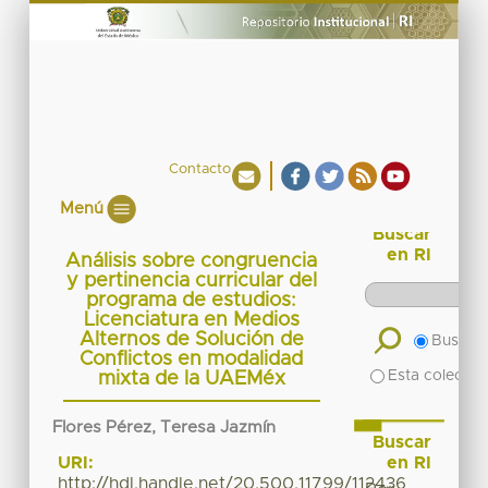
Contacto
Menú
Buscar
en RI
Análisis sobre congruencia
y pertinencia curricular del
programa de estudios:
Licenciatura en Medios
Alternos de Solución de
Buscar 
Conflictos en modalidad
Esta colecció
mixta de la UAEMéx
Flores Pérez, Teresa Jazmín
Buscar
en RI
URI:
http://hdl.handle.net/20.500.11799/112436