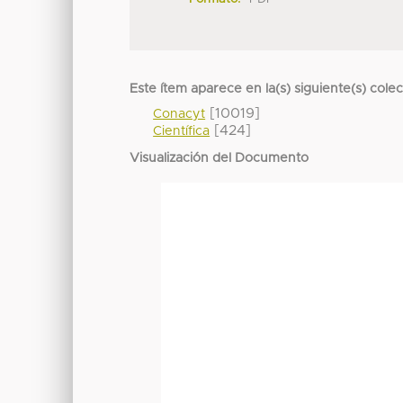
Este ítem aparece en la(s) siguiente(s) cole
[10019]
Conacyt
[424]
Científica
Visualización del Documento