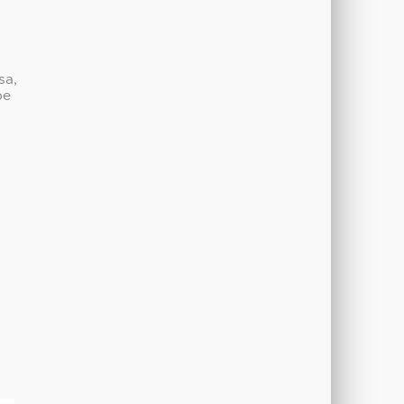
sa,
be