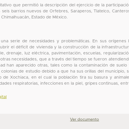
tativo que permitió la descripción del ejercicio de la participaci
s seis barrios nuevos de Orfebres, Saraperos, Tlatelco, Cantero
de Chimalhuacán, Estado de México.
o una serie de necesidades y problemáticas. En sus orígenes 
ubrir el déficit de vivienda y la construcción de la infraestructu
, drenaje, luz eléctrica, pavimentación, escuelas, regularizaci
e otras necesidades, que a través del tiempo se fueron atendien
idad han aparecido otras, tales como la contaminación de suelo
colonias de estudio debido a que ha sus orillas del municipio, 
de Xochiaca, en el cual la población tira su basura y animal
s respiratorias, infecciones en la piel, gripes continuas, ent
ital
Ver documento