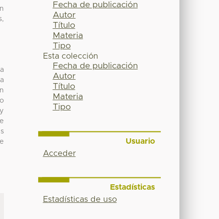
Fecha de publicación
ón
Autor
s,
Título
Materia
Tipo
Esta colección
Fecha de publicación
la
Autor
ra
Título
ón
Materia
do
Tipo
 y
se
es
Usuario
re
Acceder
Estadísticas
Estadísticas de uso