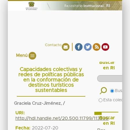
Contacto
Menú
Buscar
en RI
Capacidades colectivas y
redes de políticas públicas
en la conformación de
destinos turísticos
sustentables
Buscar 
Esta colecció
Graciela Cruz-Jiménez, /
URI:
Buscar
http://hdl.handle.net/20.500.11799/113305
en RI
Fecha:
2022-07-20