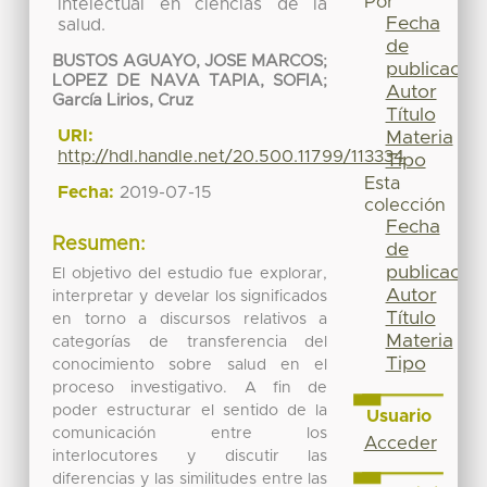
Por
intelectual en ciencias de la
Fecha
salud.
de
BUSTOS AGUAYO, JOSE MARCOS
;
publicación
LOPEZ DE NAVA TAPIA, SOFIA
;
Autor
García Lirios, Cruz
Título
URI:
Materia
http://hdl.handle.net/20.500.11799/113334
Tipo
Esta
Fecha:
2019-07-15
colección
Fecha
Resumen:
de
publicación
El objetivo del estudio fue explorar,
Autor
interpretar y develar los significados
Título
en torno a discursos relativos a
Materia
categorías de transferencia del
Tipo
conocimiento sobre salud en el
proceso investigativo. A fin de
poder estructurar el sentido de la
Usuario
comunicación entre los
Acceder
interlocutores y discutir las
diferencias y las similitudes entre las