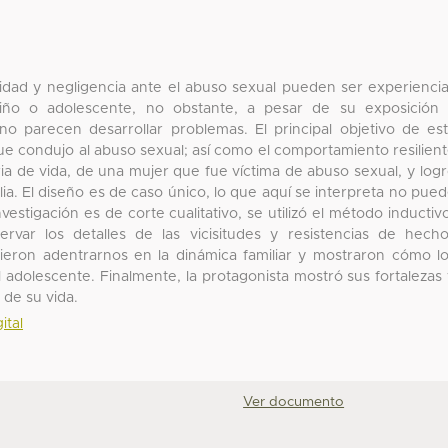
dad y negligencia ante el abuso sexual pueden ser experienci
iño o adolescente, no obstante, a pesar de su exposición
o parecen desarrollar problemas. El principal objetivo de es
 que condujo al abuso sexual; así como el comportamiento resilien
ia de vida, de una mujer que fue víctima de abuso sexual, y log
lia. El diseño es de caso único, lo que aquí se interpreta no pue
estigación es de corte cualitativo, se utilizó el método inductiv
rvar los detalles de las vicisitudes y resistencias de hech
ieron adentrarnos en la dinámica familiar y mostraron cómo l
 adolescente. Finalmente, la protagonista mostró sus fortalezas
 de su vida.
ital
Ver documento