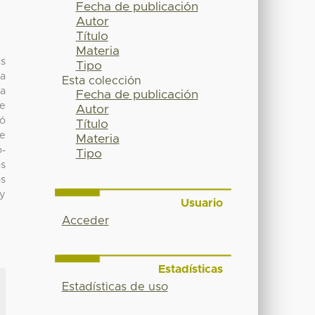
Fecha de publicación
Autor
Título
Materia
as
Tipo
 a
Esta colección
ta
Fecha de publicación
te
Autor
ró
Título
de
Materia
o-
Tipo
os
os
 y
Usuario
Acceder
Estadísticas
Estadísticas de uso