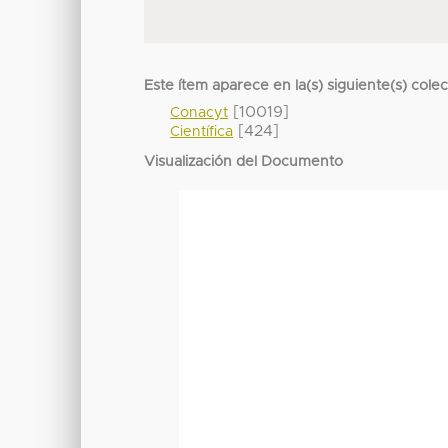
Este ítem aparece en la(s) siguiente(s) cole
[10019]
Conacyt
[424]
Científica
Visualización del Documento