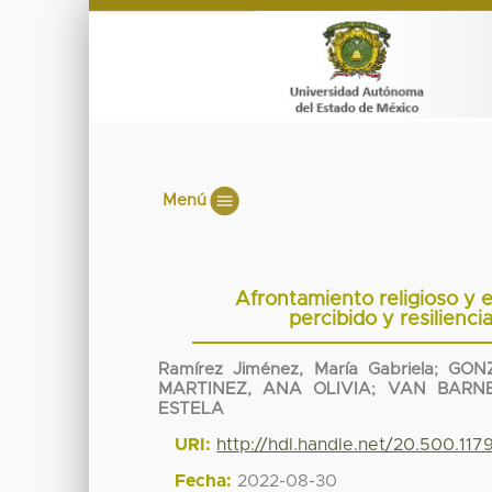
Menú
Afrontamiento religioso y 
percibido y resilienci
Ramírez Jiménez, María Gabriela
;
GON
MARTINEZ, ANA OLIVIA
;
VAN BARN
ESTELA
URI:
http://hdl.handle.net/20.500.117
Fecha:
2022-08-30