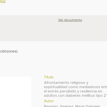
ital
Ver documento
cción(ones)
Título
Afrontamiento religioso y
espiritualidad como mediadores ent
el estrés percibido y resiliencia en
adultos con diabetes mellitus tipo 2
Autor
Ramírez Jiménez, María Gabriela