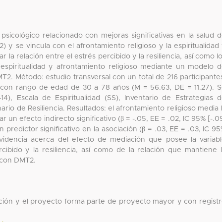
psicológico relacionado con mejoras significativas en la salud 
) y se vincula con el afrontamiento religioso y la espiritualidad
r la relación entre el estrés percibido y la resiliencia, así como l
e espiritualidad y afrontamiento religioso mediante un modelo 
2. Método: estudio transversal con un total de 216 participante
 con rango de edad de 30 a 78 años (M = 56.63, DE = 11.27). 
-14), Escala de Espiritualidad (SS), Inventario de Estrategias 
ario de Resiliencia. Resultados: el afrontamiento religioso media 
ar un efecto indirecto significativo (β = -.05, EE = .02, IC 95% [-.0
un predictor significativo en la asociación (β = .03, EE = .03, IC 9
evidencia acerca del efecto de mediación que posee la variab
rcibido y la resiliencia, así como de la relación que mantiene 
s con DMT2.
cción y el proyecto forma parte de proyecto mayor y con regist