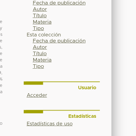
Fecha de publicación
Autor
Título
Materia
de
Tipo
 y
os
Esta colección
Fecha de publicación
de
Autor
s,
Título
Se
Materia
de
Tipo
la
9,
5%
le
Usuario
la
Acceder
Estadísticas
Estadísticas de uso
ro