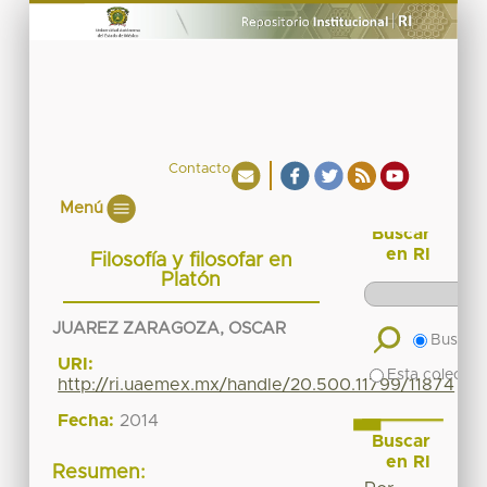
Contacto
Menú
Buscar
en RI
Filosofía y filosofar en
Platón
JUAREZ ZARAGOZA, OSCAR
Buscar 
URI:
Esta colecció
http://ri.uaemex.mx/handle/20.500.11799/11874
Fecha:
2014
Buscar
en RI
Resumen: