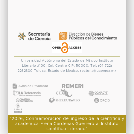
Universidad Autónoma del Estado de México
Instituto
Literario #100. Col. Centro
C.P. 50000. Tel. (01-722)
2262300
Toluca, Estado de México.
rectoria@uaemex.mx
CONACYT
"2026, Conmemoración del ingreso de la científica y
académica Elena Cárdenas Guerrero al Instituto
científico Literario"