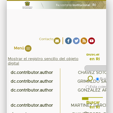
Contacto
Menú
Buscar
Mostrar el registro sencillo del objeto
en RI
digital
dc.contributor.author
CHAVEZ SOTO, B
Buscar 
dc.contributor.author
GRIMALDO SALA
Esta colecció
dc.contributor.author
GONZALEZ ARRE
Buscar
dc.contributor.author
MARTINEZ GARCIA,
en RI