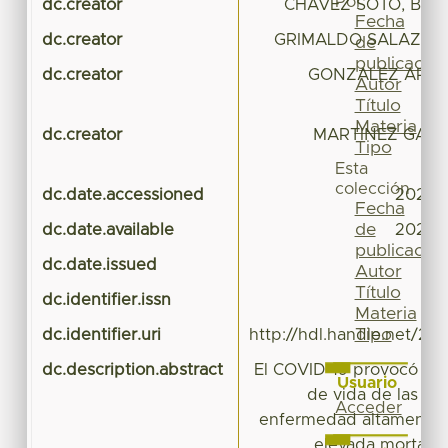
Por
dc.creator
CHAVEZ SOTO, BLAN
Fecha
dc.creator
GRIMALDO SALAZAR,
de
publicación
dc.creator
GONZALEZ ARRE
Autor
Título
Materia
dc.creator
MARTINEZ GARC
Tipo
Esta
colección
dc.date.accessioned
2022-
Fecha
de
dc.date.available
2022-
publicación
dc.date.issued
Autor
Título
dc.identifier.issn
Materia
Tipo
dc.identifier.uri
http://hdl.handle.net/20
dc.description.abstract
El COVID-19 provocó cam
Usuario
de vida de las per
Acceder
enfermedad altamente 
elevada mortalid