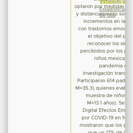
Estadísticas
optaron por medidas com
Estadísticas
y distanciamiento social
de uso
incrementos en las c
con trastornos emocion
el objetivo del pre
reconocer los sínt
percibidos por los pad
niños mexicanos
pandemia de 
investigación transver
Participaron 614 padres
M=35.3) quienes evaluaro
muestra de niños fu
M=13.1 años). Se e
Digital Efectos Emoc
por COVID-19 en Niños
mostraron que los pad
que un 17% de los 