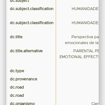
dc.subject
dc.subject.classification
HUMANIDADES Y 
dc.subject.classification
HUMANIDADES Y 
dc.title
Perspectiva pater
emocionales de la pa
dc.title.alternative
PARENTAL PERS
EMOTIONAL EFFECTS O
dc.type
dc.provenance
dc.road
dc.road
dc.organismo
Ciencia