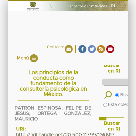
Contacto
Menú
Buscar
en RI
Los principios de la
conducta como
fundamento de la
consultoría psicológica en
México.
Buscar 
Esta colecció
PATRON ESPINOSA, FELIPE DE
JESUS
;
ORTEGA GONZALEZ,
MAURICIO
Buscar
en RI
URI:
http://hdl.handle.net/20.500.11799/136897