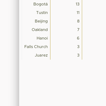
Bogotá
13
Tustin
11
Beijing
8
Oakland
7
Hanoi
6
Falls Church
3
Juarez
3