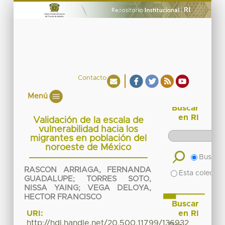
Contacto
Menú
Buscar
en RI
Validación de la escala de
vulnerabilidad hacia los
migrantes en población del
noroeste de México
Buscar 
RASCON ARRIAGA, FERNANDA
Esta colecció
GUADALUPE
;
TORRES SOTO,
NISSA YAING
;
VEGA DELOYA,
HECTOR FRANCISCO
Buscar
en RI
URI:
http://hdl.handle.net/20.500.11799/136932