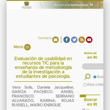
Contacto
Menú
Buscar
en RI
Evaluación de usabilidad en
recursos TIC para la
enseñanza de metodología
de la investigación a
estudiantes de psicología.
Buscar 
Esta colecció
Vera Solis, Daniela Jacqueline
;
GARCIA PACHECO, ANGEL
FRANCISCO
;
SERRANO
Buscar
ALVARADO, KARINA
;
ROJAS
en RI
RUSSELL, MARIO ENRIQUE