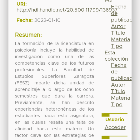
Por
URI:
Fecha
http://hdl.handle.net/20.500.11799/136937
de
publicación
Fecha:
2022-01-10
Autor
Título
Resumen:
Materia
La formación de la licenciatura en
Tipo
psicología incluye la habilidad de
Esta
investigación como una de las
colección
competencias clave de los futuros
Fecha
profesionales. La Facultad de
de
Estudios Superiores Zaragoza
publicación
(FESZ) imparte dicha unidad de
Autor
aprendizaje a lo largo de los ocho
Título
semestres que dura la carrera.
Materia
Previamente, se han descrito
Tipo
experiencias heterogéneas de los
estudiantes hacia esta asignatura,
Usuario
en las cuales resalta una falta de
Acceder
afinidad hacia esta materia. Un
factor clave son las estrategias de