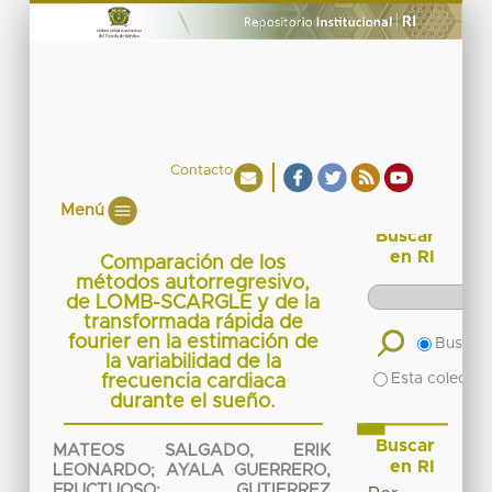
Contacto
Menú
Buscar
en RI
Comparación de los
métodos autorregresivo,
de LOMB-SCARGLE y de la
transformada rápida de
fourier en la estimación de
Buscar 
la variabilidad de la
Esta colecció
frecuencia cardiaca
durante el sueño.
Buscar
MATEOS SALGADO, ERIK
en RI
LEONARDO
;
AYALA GUERRERO,
FRUCTUOSO
;
GUTIERREZ