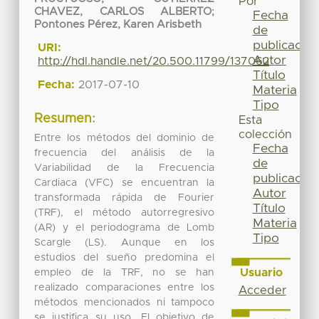
Por
CHAVEZ, CARLOS ALBERTO
;
Fecha
Pontones Pérez, Karen Arisbeth
de
publicación
URI:
Autor
http://hdl.handle.net/20.500.11799/137062
Título
Fecha:
2017-07-10
Materia
Tipo
Resumen:
Esta
colección
Entre los métodos del dominio de
Fecha
frecuencia del análisis de la
de
Variabilidad de la Frecuencia
publicación
Cardiaca (VFC) se encuentran la
Autor
transformada rápida de Fourier
Título
(TRF), el método autorregresivo
Materia
(AR) y el periodograma de Lomb
Tipo
Scargle (LS). Aunque en los
estudios del sueño predomina el
Usuario
empleo de la TRF, no se han
realizado comparaciones entre los
Acceder
métodos mencionados ni tampoco
se justifica su uso. El objetivo de