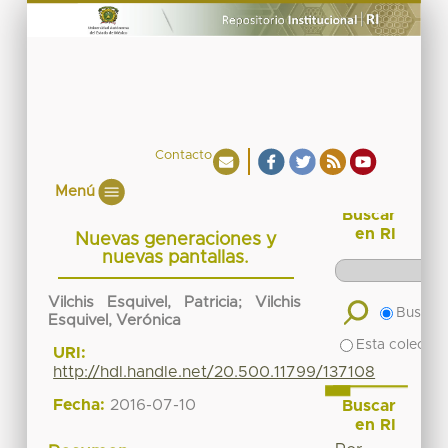
Contacto
Menú
Buscar
en RI
Nuevas generaciones y
nuevas pantallas.
Vilchis Esquivel, Patricia
;
Vilchis
Buscar 
Esquivel, Verónica
Esta colecció
URI:
http://hdl.handle.net/20.500.11799/137108
Fecha:
2016-07-10
Buscar
en RI