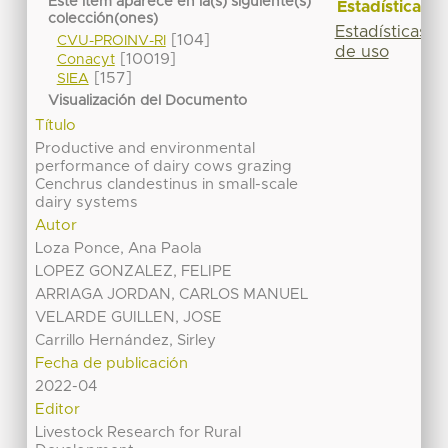
Este ítem aparece en la(s) siguiente(s)
Estadísticas
colección(ones)
Estadísticas
[104]
CVU-PROINV-RI
de uso
[10019]
Conacyt
[157]
SIEA
Visualización del Documento
Título
Productive and environmental
performance of dairy cows grazing
Cenchrus clandestinus in small-scale
dairy systems
Autor
Loza Ponce, Ana Paola
LOPEZ GONZALEZ, FELIPE
ARRIAGA JORDAN, CARLOS MANUEL
VELARDE GUILLEN, JOSE
Carrillo Hernández, Sirley
Fecha de publicación
2022-04
Editor
Livestock Research for Rural