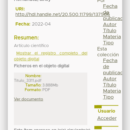
Por
Fecha
URI:
de
http://hdl.handle.net/20.500.11799/137506
publicación
Fecha:
2022-04
Autor
Título
Materia
Resumen:
Tipo
Artículo científico
Esta
Mostrar el registro completo del
colección
objeto digital
Fecha
Ficheros en el objeto digital
de
publicación
Nombre:
Autor
Titulo_3311.pdf
Título
Tamaño:
3.888Mb
Formato:
PDF
Materia
Tipo
Ver documento
Usuario
Acceder