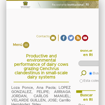
Contacto
Menú
Buscar
en RI
Productive and
environmental
performance of dairy cows
grazing Cenchrus
clandestinus in small-scale
Buscar 
dairy systems
Esta colecció
Loza Ponce, Ana Paola
;
LOPEZ
GONZALEZ, FELIPE
;
ARRIAGA
Buscar
JORDAN, CARLOS MANUEL
;
en RI
VELARDE GUILLEN, JOSE
;
Carrillo
Hernández, Sirley