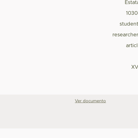
Estat
1030
studen
researche
artic
XV
Ver documento