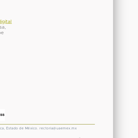
igital
sa,
be
ca, Estado de México.
rectoria@uaemex.mx