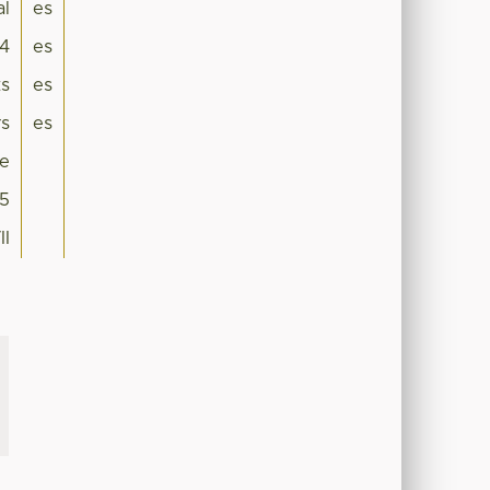
al
es
4
es
ts
es
rs
es
le
5
II