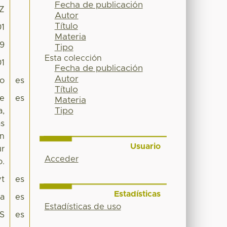
Fecha de publicación
9Z
Autor
Título
01
Materia
79
Tipo
Esta colección
01
Fecha de publicación
Autor
do
es
Título
ce
es
Materia
Tipo
a,
as
en
Usuario
ur
Acceder
o.
yt
es
Estadísticas
pa
es
Estadísticas de uso
US
es