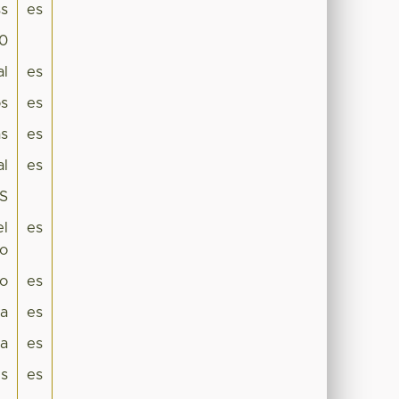
s
es
.0
al
es
os
es
as
es
al
es
ES
el
es
co
lo
es
ca
es
a
es
s
es