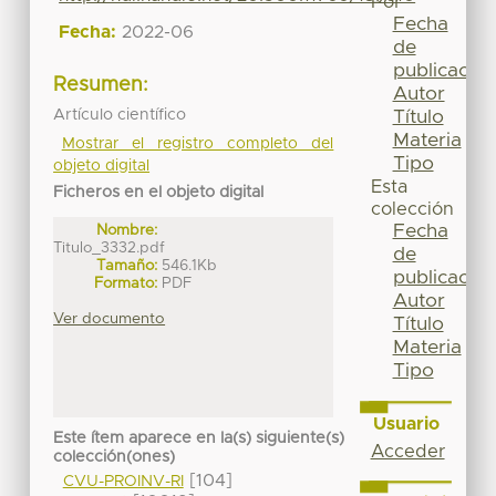
Por
Fecha
Fecha:
2022-06
de
publicación
Resumen:
Autor
Artículo científico
Título
Materia
Mostrar el registro completo del
Tipo
objeto digital
Esta
Ficheros en el objeto digital
colección
Fecha
Nombre:
Titulo_3332.pdf
de
Tamaño:
546.1Kb
publicación
Formato:
PDF
Autor
Ver documento
Título
Materia
Tipo
Usuario
Este ítem aparece en la(s) siguiente(s)
Acceder
colección(ones)
[104]
CVU-PROINV-RI