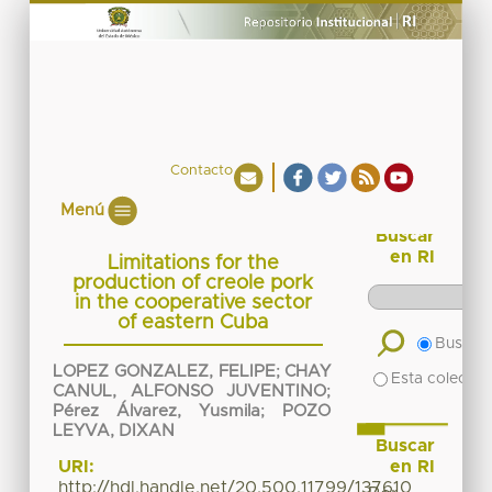
Contacto
Menú
Buscar
en RI
Limitations for the
production of creole pork
in the cooperative sector
of eastern Cuba
Buscar 
LOPEZ GONZALEZ, FELIPE
;
CHAY
Esta colecció
CANUL, ALFONSO JUVENTINO
;
Pérez Álvarez, Yusmila
;
POZO
LEYVA, DIXAN
Buscar
en RI
URI:
http://hdl.handle.net/20.500.11799/137610