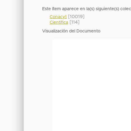
Este ítem aparece en la(s) siguiente(s) cole
[10019]
Conacyt
[114]
Científica
Visualización del Documento