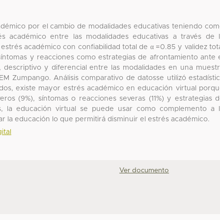
cadémico por el cambio de modalidades educativas teniendo co
rés académico entre las modalidades educativas a través de 
 estrés académico con confiabilidad total de α =0.85 y validez tot
síntomas y reacciones como estrategias de afrontamiento ante 
o, descriptivo y diferencial entre las modalidades en una muest
AEM Zumpango. Análisis comparativo de datosse utilizó estadísti
dos, existe mayor estrés académico en educación virtual porq
ros (9%), síntomas o reacciones severas (11%) y estrategias 
es, la educación virtual se puede usar como complemento a 
zar la educación lo que permitirá disminuir el estrés académico.
ital
Ver documento