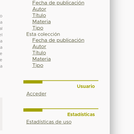
Fecha de publicación
Autor
Título
mo
Materia
la
Tipo
al
Esta colección
el
Fecha de publicación
ra
Autor
ca
Título
ue
Materia
de
Tipo
la
Usuario
Acceder
Estadísticas
Estadísticas de uso