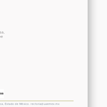
sa,
be
ca, Estado de México.
rectoria@uaemex.mx