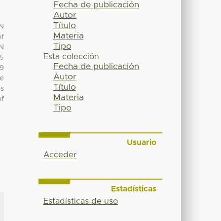
Fecha de publicación
Autor
Título
IN
Materia
of
Tipo
IN
Esta colección
55
Fecha de publicación
09
Autor
se
Título
ys
Materia
of
Tipo
Usuario
Acceder
Estadísticas
Estadísticas de uso