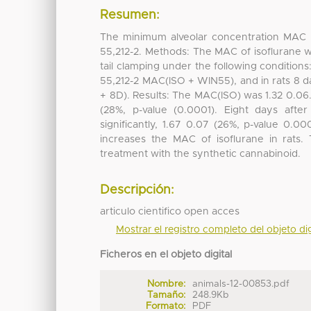
Resumen:
The minimum alveolar concentration MAC o
55,212-2. Methods: The MAC of isoflurane w
tail clamping under the following condition
55,212-2 MAC(ISO + WIN55), and in rats 8 
+ 8D). Results: The MAC(ISO) was 1.32 0.0
(28%, p-value (0.0001). Eight days aft
significantly, 1.67 0.07 (26%, p-value 0.0
increases the MAC of isoflurane in rats. 
treatment with the synthetic cannabinoid.
Descripción:
articulo cientifico open acces
Mostrar el registro completo del objeto dig
Ficheros en el objeto digital
Nombre:
animals-12-00853.pdf
Tamaño:
248.9Kb
Formato:
PDF