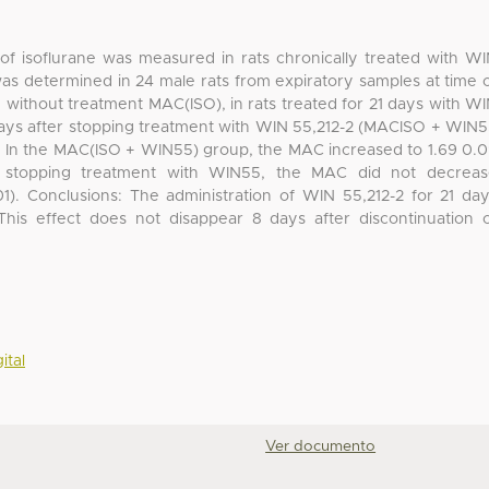
f isoflurane was measured in rats chronically treated with W
as determined in 24 male rats from expiratory samples at time 
s: without treatment MAC(ISO), in rats treated for 21 days with W
days after stopping treatment with WIN 55,212-2 (MACISO + WIN
6. In the MAC(ISO + WIN55) group, the MAC increased to 1.69 0.
er stopping treatment with WIN55, the MAC did not decrea
001). Conclusions: The administration of WIN 55,212-2 for 21 da
This effect does not disappear 8 days after discontinuation 
ital
Ver documento