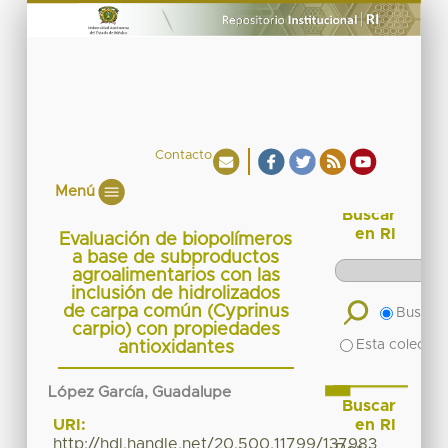
Contacto
Menú
Buscar
en RI
Evaluación de biopolímeros
a base de subproductos
agroalimentarios con las
inclusión de hidrolizados
de carpa común (Cyprinus
Buscar 
carpio) con propiedades
Esta colecció
antioxidantes
López García, Guadalupe
Buscar
en RI
URI:
http://hdl.handle.net/20.500.11799/137983