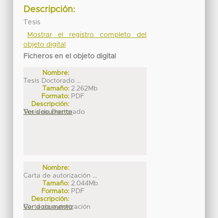
Descripción:
Tesis
Mostrar el registro completo del
objeto digital
Ficheros en el objeto digital
Nombre:
Tesis Doctorado ...
Tamaño:
2.262Mb
Formato:
PDF
Descripción:
Tesis de Doctorado
Ver documento
Nombre:
Carta de autorización ...
Tamaño:
2.044Mb
Formato:
PDF
Descripción:
Carta de autorización
Ver documento